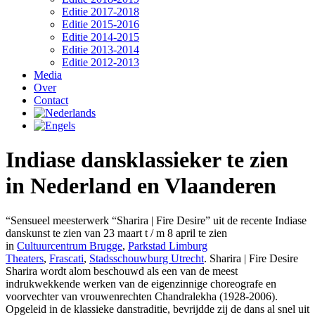
Editie 2017-2018
Editie 2015-2016
Editie 2014-2015
Editie 2013-2014
Editie 2012-2013
Media
Over
Contact
Indiase dansklassieker te zien
in Nederland en Vlaanderen
“Sensueel meesterwerk “Sharira | Fire Desire” uit de recente Indiase
danskunst te zien van 23 maart t / m 8 april te zien
in
Cultuurcentrum Brugge
,
Parkstad Limburg
Theaters
,
Frascati
,
Stadsschouwburg Utrecht
. Sharira | Fire Desire
Sharira wordt alom beschouwd als een van de meest
indrukwekkende werken van de eigenzinnige choreografe en
voorvechter van vrouwenrechten Chandralekha (1928-2006).
Opgeleid in de klassieke danstraditie, bevrijdde zij de dans al snel uit