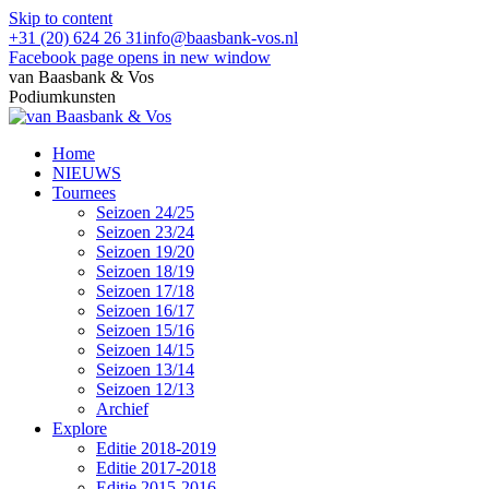
Skip to content
+31 (20) 624 26 31
info@baasbank-vos.nl
Facebook page opens in new window
van Baasbank & Vos
Podiumkunsten
Home
NIEUWS
Tournees
Seizoen 24/25
Seizoen 23/24
Seizoen 19/20
Seizoen 18/19
Seizoen 17/18
Seizoen 16/17
Seizoen 15/16
Seizoen 14/15
Seizoen 13/14
Seizoen 12/13
Archief
Explore
Editie 2018-2019
Editie 2017-2018
Editie 2015-2016