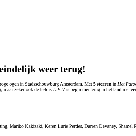
indelijk weer terug!
l hoge ogen in Stadsschouwburg Amsterdam. Met
5 sterren
in
Het Paro
g, maar zeker ook de liefde.
L-E-V
is begin mei terug in het land met ee
ing, Mariko Kakizaki, Keren Lurie Perdes, Darren Devaney, Shamel Pi