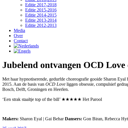
Editie 2017-2018
Editie 2015-2016
Editie 2014-2015
Editie 2013-2014
Editie 2012-2013
Media
Over
Contact
Jubelend ontvangen OCD Love e
Met haar hypnotiserende, gedurfde choreografie gooide Sharon Eya
2015. Aan de basis van
OCD Love
liggen obsessie, compulsief gedra
Bosch, Delft, Groningen en Heerlen.
‘Een strak staaltje top of the bill’ ★★★★★ Het Parool
Makers:
Sharon Eyal | Gai Behar
Dansers:
Gon Biran, Rebecca Hytt