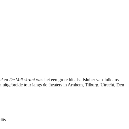
ol
en
De Volkskrant
was het een grote hit als afsluiter van Julidans
n uitgebreide tour langs de theaters in Arnhem, Tilburg, Utrecht, Den
tts.