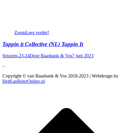
Zoom
Lees verder!
Tappin it Collective (NL) Tappin It
Seizoen-23-24
Door
Baasbank & Vos
7 juni 2023
–
Copyright © van Baasbank & Vos 2018-2023 | Webdesign by
HetKanBeterOnline.nl