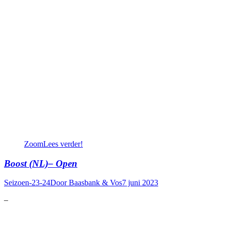
Zoom
Lees verder!
Boost (NL)– Open
Seizoen-23-24
Door
Baasbank & Vos
7 juni 2023
–