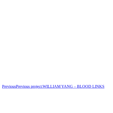
Previous
Previous project:
WILLIAM YANG – BLOOD LINKS