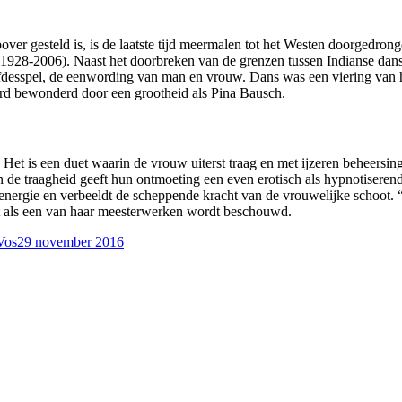
over gesteld is, is de laatste tijd meermalen tot het Westen doorgedron
(1928-2006). Naast het doorbreken van de grenzen tussen Indianse danssti
efdesspel, de eenwording van man en vrouw. Dans was een viering van 
werd bewonderd door een grootheid als Pina Bausch.
et is een duet waarin de vrouw uiterst traag en met ijzeren beheersing 
n de traagheid geeft hun ontmoeting een even erotisch als hypnotiserend
e energie en verbeeldt de scheppende kracht van de vrouwelijke schoot. “S
at als een van haar meesterwerken wordt beschouwd.
Vos
29 november 2016