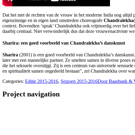
Dat het met de rechten van de vrouw in het moderne India nog altijd p
eigenzinnige en in eigen land omstreden choreografe
Chandralekha
context. Bovendien ‘sprak’ Chandralekha ook vrijmoedig over het li
daarbij centraal. Niet verwonderlijk dus dat deze vrouwenactiviste 
Sharira: een goed voorbeeld van Chandralekha’s danskunst
Sharira
(2001) is een goed voorbeeld van Chandralekha’s danskunst. H
later met een mannelijke partner. Ze smelten samen in diverse poses e
die het seksuele overstijgt. Zij is een centrum van universele sensuel
en spiritualiteit samen ongedeeld bestaan”, zei Chandralekha over w
Categories:
Editie 2015-2016
,
Seizoen 2015-2016
Door
Baasbank & 
Project navigation