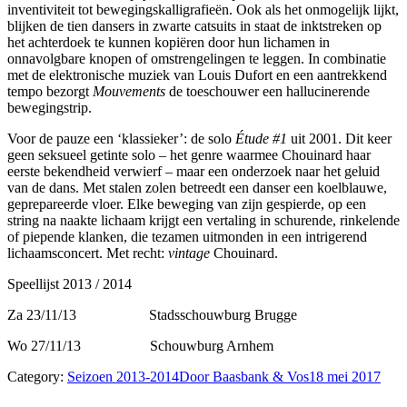
inventiviteit tot bewegingskalligrafieën. Ook als het onmogelijk lijkt,
blijken de tien dansers in zwarte catsuits in staat de inktstreken op
het achterdoek te kunnen kopiëren door hun lichamen in
onnavolgbare knopen of omstrengelingen te leggen. In combinatie
met de elektronische muziek van Louis Dufort en een aantrekkend
tempo bezorgt
Mouvements
de toeschouwer een hallucinerende
bewegingstrip.
Voor de pauze een ‘klassieker’: de solo
Étude #1
uit 2001. Dit keer
geen seksueel getinte solo – het genre waarmee Chouinard haar
eerste bekendheid verwierf – maar een onderzoek naar het geluid
van de dans. Met stalen zolen betreedt een danser een koelblauwe,
geprepareerde vloer. Elke beweging van zijn gespierde, op een
string na naakte lichaam krijgt een vertaling in schurende, rinkelende
of piepende klanken, die tezamen uitmonden in een intrigerend
lichaamsconcert. Met recht:
vintage
Chouinard.
Speellijst 2013 / 2014
Za 23/11/13 Stadsschouwburg Brugge
Wo 27/11/13 Schouwburg Arnhem
Category:
Seizoen 2013-2014
Door
Baasbank & Vos
18 mei 2017