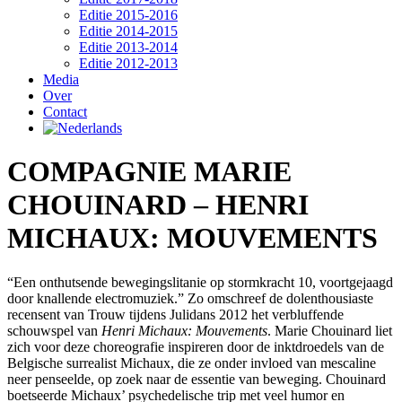
Editie 2015-2016
Editie 2014-2015
Editie 2013-2014
Editie 2012-2013
Media
Over
Contact
COMPAGNIE MARIE
CHOUINARD – HENRI
MICHAUX: MOUVEMENTS
“Een onthutsende bewegingslitanie op stormkracht 10, voortgejaagd
door knallende electromuziek.” Zo omschreef de dolenthousiaste
recensent van Trouw tijdens Julidans 2012 het verbluffende
schouwspel van
Henri Michaux: Mouvements
. Marie Chouinard liet
zich voor deze choreografie inspireren door de inktdroedels van de
Belgische surrealist Michaux, die ze onder invloed van mescaline
neer penseelde, op zoek naar de essentie van beweging. Chouinard
boetseerde Michaux’ psychedelische trip met veel humor en