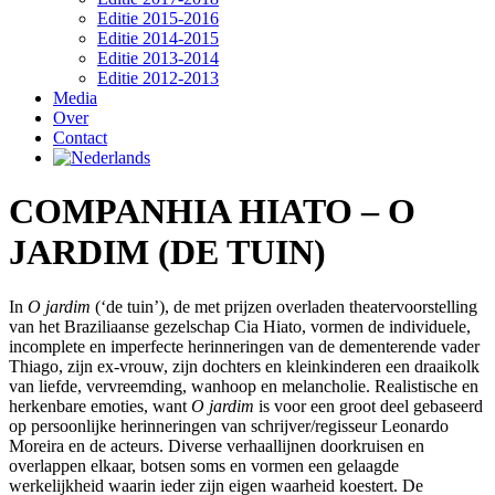
Editie 2015-2016
Editie 2014-2015
Editie 2013-2014
Editie 2012-2013
Media
Over
Contact
COMPANHIA HIATO – O
JARDIM (DE TUIN)
In
O jardim
(‘de tuin’), de met prijzen overladen theatervoorstelling
van het Braziliaanse gezelschap Cia Hiato, vormen de individuele,
incomplete en imperfecte herinneringen van de dementerende vader
Thiago, zijn ex-vrouw, zijn dochters en kleinkinderen een draaikolk
van liefde, vervreemding, wanhoop en melancholie. Realistische en
herkenbare emoties, want
O jardim
is voor een groot deel gebaseerd
op persoonlijke herinneringen van schrijver/regisseur Leonardo
Moreira en de acteurs. Diverse verhaallijnen doorkruisen en
overlappen elkaar, botsen soms en vormen een gelaagde
werkelijkheid waarin ieder zijn eigen waarheid koestert. De