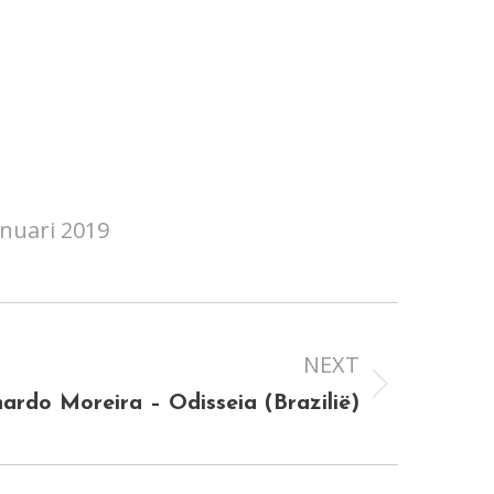
anuari 2019
NEXT
nardo Moreira – Odisseia (Brazilië)