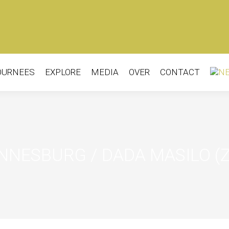
URNEES
EXPLORE
MEDIA
OVER
CONTACT
OURNEES
EXPLORE
MEDIA
OVER
CONTACT
NESBURG / DADA MASILO (Z