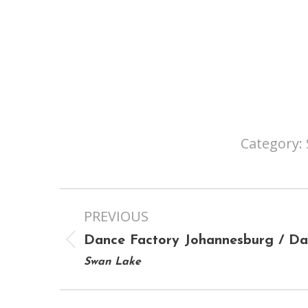
Category:
Project
PREVIOUS
navigation
Dance Factory Johannesburg / Da
Previous
Swan Lake
project: