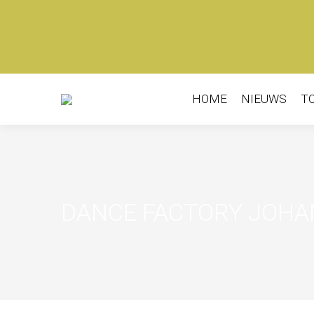
HOME
NIEUWS
TO
HOME
NIEUWS
T
DANCE FACTORY JOHAN