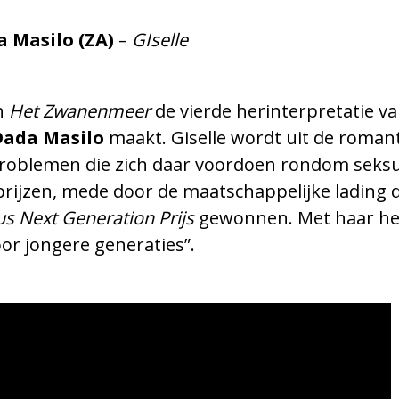
 Masilo (ZA)
–
GIselle
n
Het Zwanenmeer
de vierde herinterpretatie van
Dada Masilo
maakt. Giselle wordt uit de roman
 problemen die zich daar voordoen rondom seks
prijzen, mede door de maatschappelijke lading d
us Next Generation Prijs
gewonnen. Met haar heri
oor jongere generaties”.