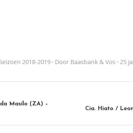
Seizoen 2018-2019
Door
Baasbank & Vos
25 j
da Masilo (ZA) –
Next
Cia. Hiato / Leo
project: