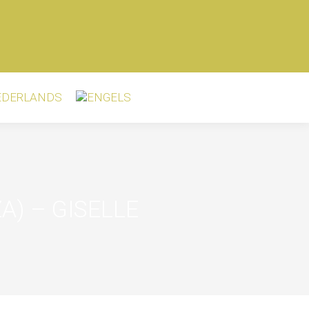
A) –
GISELLE