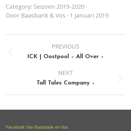
Category:
Seizoen 2019-2020
Door
Baasbank & Vos
1 januari 2019
Project
PREVIOUS
navigation
Previous
ICK | Oostpool – All Over –
project:
NEXT
Next
Tall Tales Company –
project:
Facebook Van Baasbank en Vos