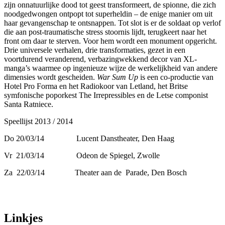
zijn onnatuurlijke dood tot geest transformeert, de spionne, die zich
noodgedwongen ontpopt tot superheldin – de enige manier om uit
haar gevangenschap te ontsnappen. Tot slot is er de soldaat op verlof
die aan post-traumatische stress stoornis lijdt, terugkeert naar het
front om daar te sterven. Voor hem wordt een monument opgericht.
Drie universele verhalen, drie transformaties, gezet in een
voortdurend veranderend, verbazingwekkend decor van XL-
manga’s waarmee op ingenieuze wijze de werkelijkheid van andere
dimensies wordt gescheiden.
War Sum Up
is een co-productie van
Hotel Pro Forma en het Radiokoor van Letland, het Britse
symfonische poporkest The Irrepressibles en de Letse componist
Santa Ratniece.
Speellijst 2013 / 2014
Do 20/03/14 Lucent Danstheater, Den Haag
Vr 21/03/14 Odeon de Spiegel, Zwolle
Za 22/03/14 Theater aan de Parade, Den Bosch
Linkjes