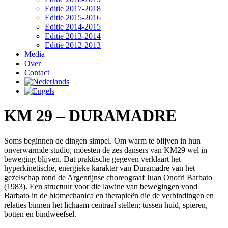
Editie 2017-2018
Editie 2015-2016
Editie 2014-2015
Editie 2013-2014
Editie 2012-2013
Media
Over
Contact
KM 29 – DURAMADRE
Soms beginnen de dingen simpel. Om warm te blijven in hun
onverwarmde studio, móesten de zes dansers van KM29 wel in
beweging blijven. Dat praktische gegeven verklaart het
hyperkinetische, energieke karakter van Duramadre van het
gezelschap rond de Argentijnse choreograaf Juan Onofri Barbato
(1983). Een structuur voor die lawine van bewegingen vond
Barbato in de biomechanica en therapieën die de verbindingen en
relaties binnen het lichaam centraal stellen; tussen huid, spieren,
botten en bindweefsel.