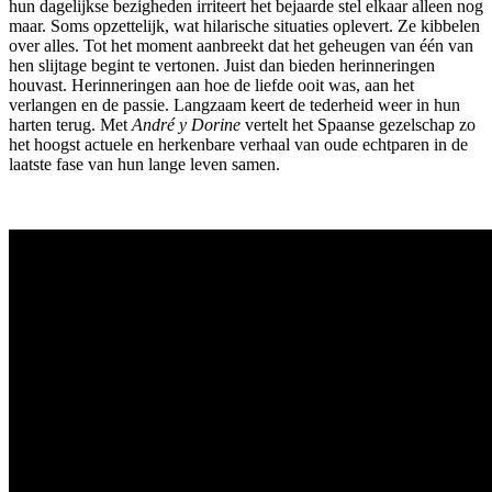
hun dagelijkse bezigheden irriteert het bejaarde stel elkaar alleen nog
maar. Soms opzettelijk, wat hilarische situaties oplevert. Ze kibbelen
over alles. Tot het moment aanbreekt dat het geheugen van één van
hen slijtage begint te vertonen. Juist dan bieden herinneringen
houvast. Herinneringen aan hoe de liefde ooit was, aan het
verlangen en de passie. Langzaam keert de tederheid weer in hun
harten terug. Met
André y Dorine
vertelt het Spaanse gezelschap zo
het hoogst actuele en herkenbare verhaal van oude echtparen in de
laatste fase van hun lange leven samen.