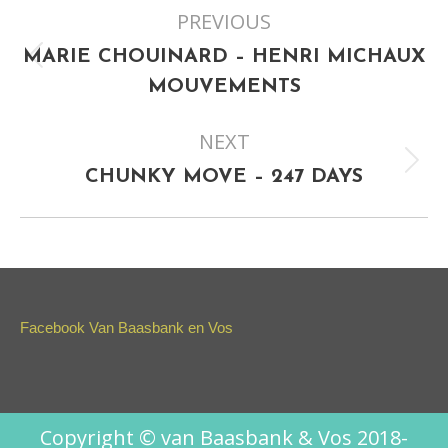
PREVIOUS
navigation
MARIE CHOUINARD – HENRI MICHAUX
Previous
MOUVEMENTS
project:
NEXT
Next
CHUNKY MOVE – 247 DAYS
project:
Facebook Van Baasbank en Vos
Copyright © van Baasbank & Vos 2018-