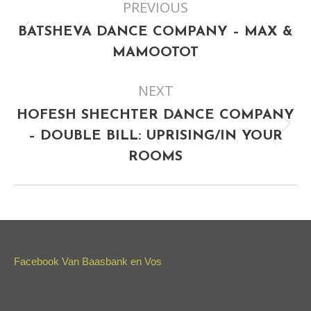
PREVIOUS
navigation
BATSHEVA DANCE COMPANY – MAX &
Previous
MAMOOTOT
project:
NEXT
HOFESH SHECHTER DANCE COMPANY
Next
– DOUBLE BILL: UPRISING/IN YOUR
project:
ROOMS
Facebook Van Baasbank en Vos