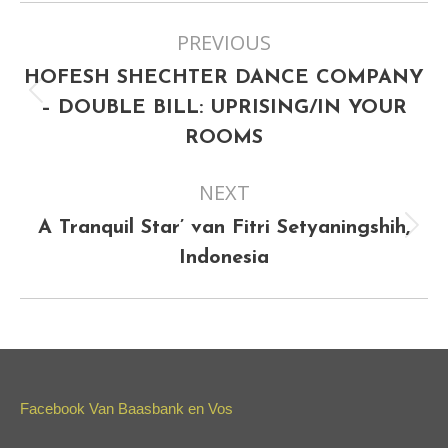
Project
PREVIOUS
navigation
HOFESH SHECHTER DANCE COMPANY
Previous
– DOUBLE BILL: UPRISING/IN YOUR
project:
ROOMS
NEXT
A Tranquil Star’ van Fitri Setyaningshih,
Next
Indonesia
project:
Facebook Van Baasbank en Vos