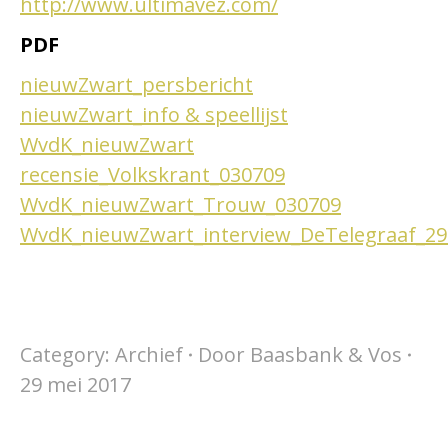
http://www.ultimavez.com/
PDF
nieuwZwart_persbericht
nieuwZwart_info & speellijst
WvdK_nieuwZwart
recensie_Volkskrant_030709
WvdK_nieuwZwart_Trouw_030709
WvdK_nieuwZwart_interview_DeTelegraaf_2
Category:
Archief
Door
Baasbank & Vos
29 mei 2017