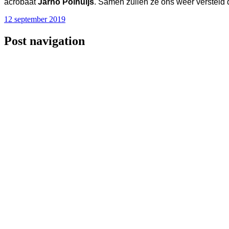
acrobaat
Jarno Polhuijs
. Samen zullen ze ons weer versteld 
12 september 2019
Post navigation