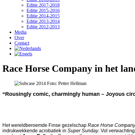
Editie 2017-2018
Editie 2015-2016
Editie 2014-2015
Editie 2013-2014
Editie 2012-2013
Media
Over
Contact
Race Horse Company in het lan
“Rousingly comic, charmingly human – Joyous circus
Het wereldberoemde Finse gezelschap
Race Horse Compan
indrukwekkende acrobatiek in
Super Sunday
. Vol verwachtin