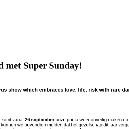
d met Super Sunday!
 show which embraces love, life, risk with rare dare
y
komt vanaf
26 september
onze podia weer onveilig maken en 
g kunnen we bovendien melden dat het gezelschap dit jaar verg