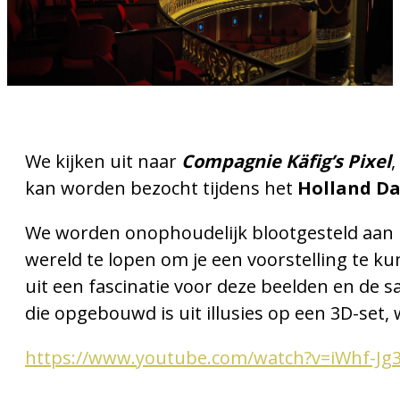
We kijken uit naar
Compagnie Käfig’s Pixel
,
kan worden bezocht tijdens het
Holland Da
We worden onophoudelijk blootgesteld aan b
wereld te lopen om je een voorstelling te k
uit een fascinatie voor deze beelden en de
die opgebouwd is uit illusies op een 3D-set, 
https://www.youtube.com/watch?v=iWhf-Jg