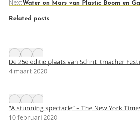
Next
Next
Water on Mars van Plastic Boom en Gan
post:
Related posts
De 25e editie plaats van Schrit_tmacher Festi
4 maart 2020
“A stunning spectacle” – The New York Time
10 februari 2020