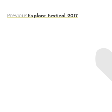
Previous
Previous
Explore Festival 2017
post: