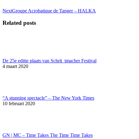
Next
Next
Groupe Acrobatique de Tanger – HALKA
post:
Related posts
De 25e editie plaats van Schrit_tmacher Festival
4 maart 2020
“A stunning spectacle” – The New York Times
10 februari 2020
GN | MC – Time Takes The Time Time Takes