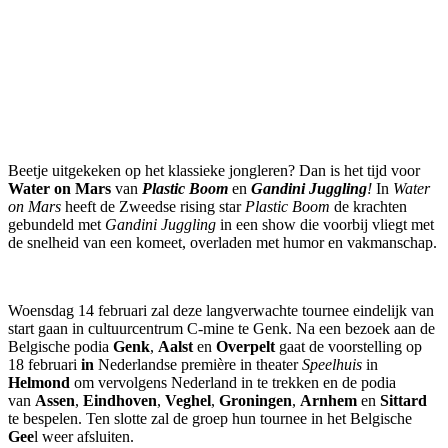
Beetje uitgekeken op het klassieke jongleren? Dan is het tijd voor
Water on Mars
van
Plastic Boom
en
Gandini Juggling
!
In
Water
on Mars
heeft de Zweedse rising star
Plastic Boom
de krachten
gebundeld met
Gandini Juggling
in een show die voorbij vliegt met
de snelheid van een komeet, overladen met humor en vakmanschap.
Woensdag 14 februari zal deze langverwachte tournee eindelijk van
start gaan in cultuurcentrum C-mine te Genk. Na een bezoek aan de
Belgische podia
Genk
,
Aalst
en
Overpelt
gaat de voorstelling op
18 februari
in
Nederlandse première in theater
Speelhuis
in
Helmond
om vervolgens Nederland in te trekken en de podia
van
Assen
,
Eindhoven
,
Veghel
,
Groningen
,
Arnhem
en
Sittard
te bespelen. Ten slotte zal de groep hun tournee in het Belgische
Gee
l weer afsluiten.