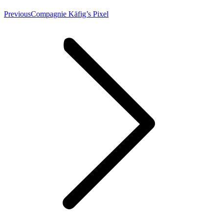
Previous
Previous
Compagnie Käfig’s Pixel
post: