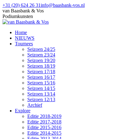
Skip
+31 (20) 624 26 31
info@baasbank-vos.nl
to
Facebook
van Baasbank & Vos
content
page
Podiumkunsten
opens
in
Home
new
NIEUWS
window
Tournees
Seizoen 24/25
Seizoen 23/24
Seizoen 19/20
Seizoen 18/19
Seizoen 17/18
Seizoen 16/17
Seizoen 15/16
Seizoen 14/15
Seizoen 13/14
Seizoen 12/13
Archief
Explore
Editie 2018-2019
Editie 2017-2018
Editie 2015-2016
Editie 2014-2015
Editie 2013-2014