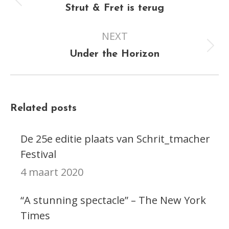
Previous
Strut & Fret is terug
post:
NEXT
Next
Under the Horizon
post:
Related posts
De 25e editie plaats van Schrit_tmacher
Festival
4 maart 2020
“A stunning spectacle” – The New York
Times