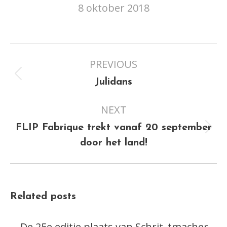
8 oktober 2018
Post
PREVIOUS
navigation
Previous
Julidans
post:
NEXT
FLIP Fabrique trekt vanaf 20 september
Next
door het land!
post:
Related posts
De 25e editie plaats van Schrit_tmacher