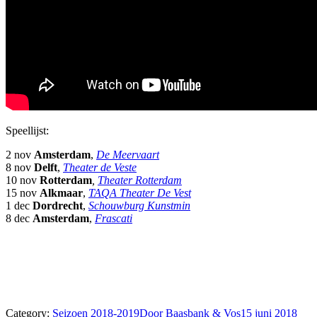
Speellijst:
2 nov
Amsterdam
,
De Meervaart
8 nov
Delft
,
Theater de Veste
10 nov
Rotterdam
,
Theater Rotterdam
15 nov
Alkmaar
,
TAQA Theater De Vest
1 dec
Dordrecht
,
Schouwburg Kunstmin
8 dec
Amsterdam
,
Frascati
Category:
Seizoen 2018-2019
Door
Baasbank & Vos
15 juni 2018