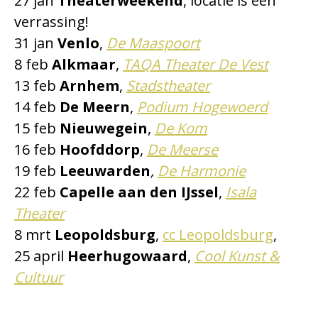
27 jan
Theaterweekend
, locatie is een
verrassing!
31 jan
Venlo
,
De Maaspoort
8 feb
Alkmaar
,
TAQA Theater De Vest
13 feb
Arnhem
,
Stadstheater
14 feb
De Meern
,
Podium Hogewoerd
15 feb
Nieuwegein
,
De Kom
16 feb
Hoofddorp
,
De Meerse
19 feb
Leeuwarden
,
De Harmonie
22 feb
Capelle aan den IJssel
,
Isala
Theater
8 mrt
Leopoldsburg
,
cc Leopoldsburg
,
25 april
Heerhugowaard
,
Cool Kunst &
Cultuur