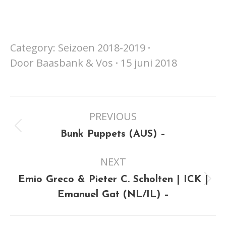
Category:
Seizoen 2018-2019
Door
Baasbank & Vos
15 juni 2018
Project
PREVIOUS
navigation
Previous
Bunk Puppets (AUS) –
project:
NEXT
Emio Greco & Pieter C. Scholten | ICK |
Next
Emanuel Gat (NL/IL) –
project: