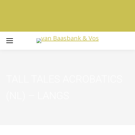
TALL TALES ACROBATICS
(NL) –
LANGS