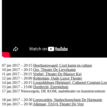
07 jan 2017
–
20:15
Heerhugowaard, Cool kunst en cultuur
10 jan 2017
–
20:15
Oss, Theater De Lievekamp
11 jan 2017
–
20:15
Veghel, Theater De Blauwe Kei
12 jan 2017
–
20:00
Rotterdam, Oude Luxor Theater
14 jan 2017
–
20:15
Leopoldsburg [Belgium], Cultureel Centrum Le
15 jan 2017
–
15:00
Dordrecht, Energiehuis
17 jan 2017
Nieuwegein, DE KOM, stadstheater en kunstencentrum
18 jan 2017
–
20:30
Leeuwarden, Stadsschouwburg De Harmonie
19 jan 2017
–
20:30
Alkmaar, TAQA Theater De Vest