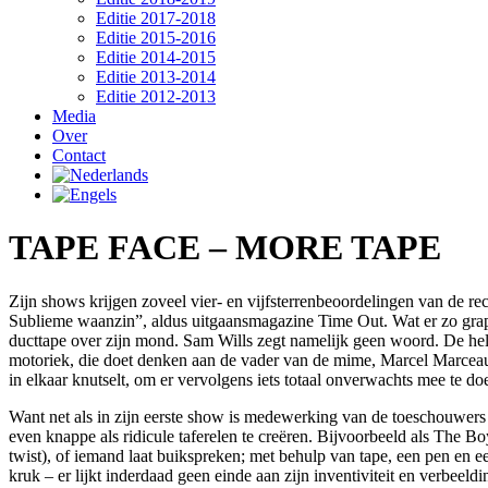
Editie 2017-2018
Editie 2015-2016
Editie 2014-2015
Editie 2013-2014
Editie 2012-2013
Media
Over
Contact
TAPE FACE – MORE TAPE
Zijn shows krijgen zoveel vier- en vijfsterrenbeoordelingen van de re
Sublieme waanzin”, aldus uitgaansmagazine Time Out. Wat er zo grappig
ducttape over zijn mond. Sam Wills zegt namelijk geen woord. De hele 
motoriek, die doet denken aan de vader van de mime, Marcel Marceau, e
in elkaar knutselt, om er vervolgens iets totaal onverwachts mee te 
Want net als in zijn eerste show is medewerking van de toeschouwers 
even knappe als ridicule taferelen te creëren. Bijvoorbeeld als The B
twist), of iemand laat buikspreken; met behulp van tape, een pen en 
kruk – er lijkt inderdaad geen einde aan zijn inventiviteit en verbeel