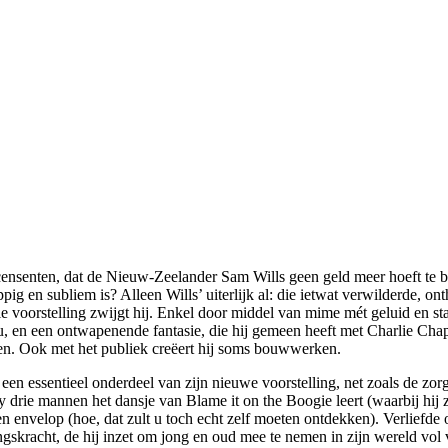
censenten, dat de Nieuw-Zeelander Sam Wills geen geld meer hoeft te bes
 en subliem is? Alleen Wills’ uiterlijk al: die ietwat verwilderde, on
voorstelling zwijgt hij. Enkel door middel van mime mét geluid en stan
n een ontwapenende fantasie, die hij gemeen heeft met Charlie Chaplin. B
doen. Ook met het publiek creëert hij soms bouwwerken.
een essentieel onderdeel van zijn nieuwe voorstelling, net zoals de zo
oy drie mannen het dansje van Blame it on the Boogie leert (waarbij hi
een envelop (hoe, dat zult u toch echt zelf moeten ontdekken). Verlief
dingskracht, de hij inzet om jong en oud mee te nemen in zijn wereld vol 