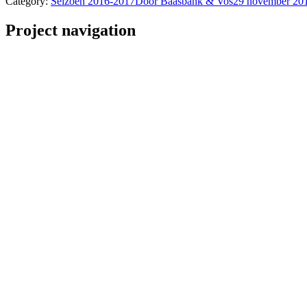
Category:
Seizoen 2016-2017
Door
Baasbank & Vos
29 november 20
Project navigation