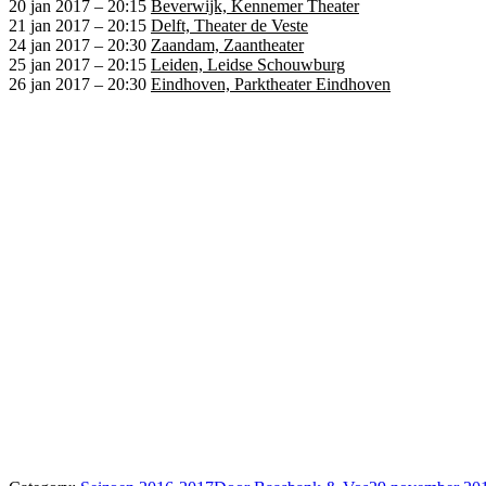
20 jan 2017
–
20:15
Beverwijk, Kennemer Theater
21 jan 2017
–
20:15
Delft, Theater de Veste
24 jan 2017
–
20:30
Zaandam, Zaantheater
25 jan 2017
–
20:15
Leiden, Leidse Schouwburg
26 jan 2017
–
20:30
Eindhoven, Parktheater Eindhoven