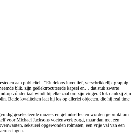
teden aan publiciteit. “Eindeloos inventief, verschrikkelijk grappig.
theemde blik, zijn geëlektrocuteerde kapsel en… dat stuk zwarte
d-up zónder taal windt hij elke zaal om zijn vinger. Ook dankzij zijn
eide kwaliteiten laat hij los op allerlei objecten, die hij real time
rgvuldig geselecteerde muziek en geluidseffecten worden gebruikt om
j zelf voor Michael Jacksons voetenwerk zorgt, maar dan met een
de ovenwanten, seksueel opgewonden rolmaten, een vrije val van een
verrassingen.