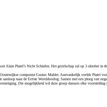
t Alain Platel’s Nicht Schlafen. Het gezelschap zal op 3 oktober in t
 Oostenrijkse componist Gustav Mahler. Aanvankelijk voelde Platel voora
n de aanloop naar de Eerste Wereldoorlog. Samen met een ploeg van nege
 vernietiging. Die mogelijkheid wil deze groep dansers elke voorstelli