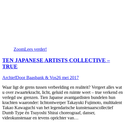
Zoom
Lees verder!
TEN JAPANESE ARTISTS COLLECTIVE –
TRUE
Archief
Door
Baasbank & Vos
26 mei 2017
Waar ligt de grens tussen verbeelding en realiteit? Vergeet alles wat
u over zwaartekracht, licht, geluid en ruimte weet – true verkend en
verlegd uw grenzen. Tien Japanse avantgardisten bundelen hun
krachten waaronder: lichtontwerper Takayuki Fujimoto, multitalent
Takao Kawaguchi van het legendarische kunstenaarscollectief
Dumb Type én Tsuyoshi Shirai choreograaf, danser,
videokunstenaar en tevens oprichter van…