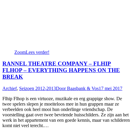
Zoom
Lees verder!
RANNEL THEATRE COMPANY – FLHIP
FLHOP – EVERYTHING HAPPENS ON THE
BREAK
Archief
,
Seizoen 2012-2013
Door
Baasbank & Vos
17 mei 2017
Flhip Flhop is een virtuoze, muzikale en erg grappige show. De
twee spelers slepen je moeiteloos mee in hun grappen maar ze
verbeelden ook heel mooi hun onderlinge vriendschap. De
voorstelling gaat over twee bevriende huisschilders. Ze zijn aan het
werk in het appartement van een goede kennis, maar van schilderen
komt niet veel terecht.…