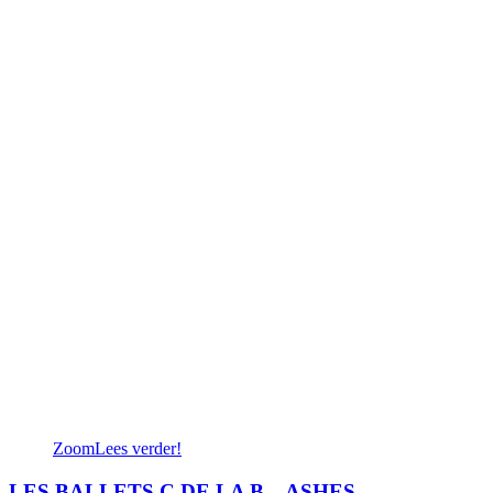
Zoom
Lees verder!
LES BALLETS C DE LA B – ASHES