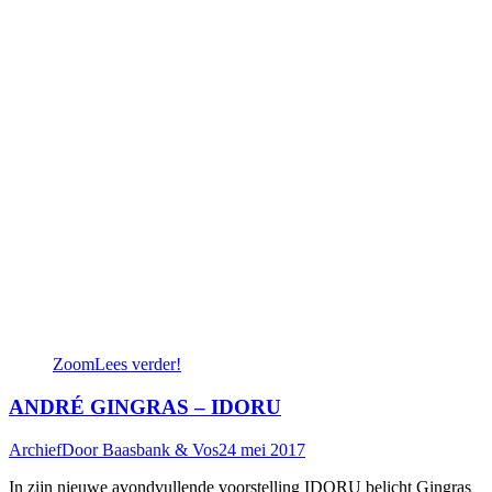
Zoom
Lees verder!
ANDRÉ GINGRAS – IDORU
Archief
Door
Baasbank & Vos
24 mei 2017
In zijn nieuwe avondvullende voorstelling IDORU belicht Gingras