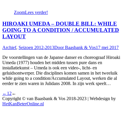
Zoom
Lees verder!
HIROAKI UMEDA – DOUBLE BILL: WHILE
GOING TO A CONDITION / ACCUMULATED
LAYOUT
Archief
,
Seizoen 2012-2013
Door
Baasbank & Vos
17 mei 2017
De voorstellingen van de Japanse danser en choreograaf Hiroaki
Umeda (1977) houden het midden tussen pure dans en
installatiekunst – Umeda is ook een video-, licht- en
geluidsontwerper. Die disciplines komen samen in het tweeluik
while going to a condition/Accumulated Layout, werken die al
eerder te zien waren in Julidans 2008. In zijn werk speelt…
←
1
2
←
Copyright © van Baasbank & Vos 2018-2023 | Webdesign by
HetKanBeterOnline.nl