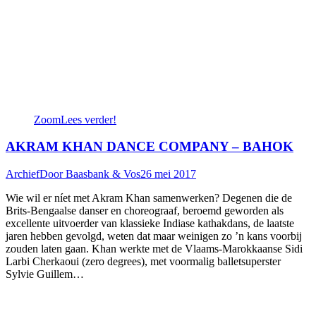
Zoom
Lees verder!
AKRAM KHAN DANCE COMPANY – BAHOK
Archief
Door
Baasbank & Vos
26 mei 2017
Wie wil er níet met Akram Khan samenwerken? Degenen die de
Brits-Bengaalse danser en choreograaf, beroemd geworden als
excellente uitvoerder van klassieke Indiase kathakdans, de laatste
jaren hebben gevolgd, weten dat maar weinigen zo ’n kans voorbij
zouden laten gaan. Khan werkte met de Vlaams-Marokkaanse Sidi
Larbi Cherkaoui (zero degrees), met voormalig balletsuperster
Sylvie Guillem…