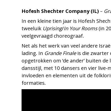
Hofesh Shechter Company (IL)
–
Gr
In een kleine tien jaar is Hofesh She
tweeluik
Uprising
/
In Your Rooms
(in 20
veelgevraagd choreograaf.
Net als het werk van veel andere Israë
lading. In
Grande Finale
is die zwarte
opgetrokken om ‘de ander’ buiten de l
dansstijl, met 10 dansers en vier liv
invloeden en elementen uit de folklor
formaties.