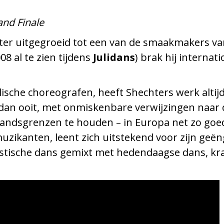
and Finale
chter uitgegroeid tot een van de smaakmakers v
08 al te zien tijdens
Julidans
) brak hij internat
lische choreografen, heeft Shechters werk altij
r dan ooit, met onmiskenbare verwijzingen naa
andsgrenzen te houden – in Europa net zo goed 
e-muzikanten, leent zich uitstekend voor zijn g
istische dans gemixt met hedendaagse dans, kra