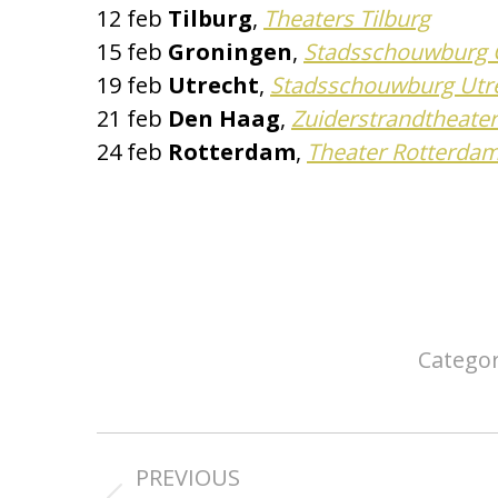
12 feb
Tilburg
,
Theaters Tilburg
15 feb
Groningen
,
Stadsschouwburg 
19 feb
Utrecht
,
Stadsschouwburg Utr
21 feb
Den Haag
,
Zuiderstrandtheater
24 feb
Rotterdam
,
Theater Rotterda
Catego
Project
PREVIOUS
navigation