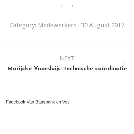
Category:
Medewerkers
30 August 2017
Album
NEXT
navigation
Next
Marijcke Voorsluijs: technische coördinatie
album:
Facebook Van Baasbank en Vos